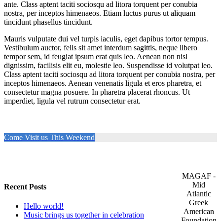
ante. Class aptent taciti sociosqu ad litora torquent per conubia
nostra, per inceptos himenaeos. Etiam luctus purus ut aliquam
tincidunt phasellus tincidunt.
Mauris vulputate dui vel turpis iaculis, eget dapibus tortor tempus.
Vestibulum auctor, felis sit amet interdum sagittis, neque libero
tempor sem, id feugiat ipsum erat quis leo. Aenean non nisl
dignissim, facilisis elit eu, molestie leo. Suspendisse id volutpat leo.
Class aptent taciti sociosqu ad litora torquent per conubia nostra, per
inceptos himenaeos. Aenean venenatis ligula et eros pharetra, et
consectetur magna posuere. In pharetra placerat rhoncus. Ut
imperdiet, ligula vel rutrum consectetur erat.
Come Visit us This Weekend
MAGAF -
Mid
Recent Posts
Atlantic
Greek
Hello world!
American
Music brings us together in celebration
Foundation